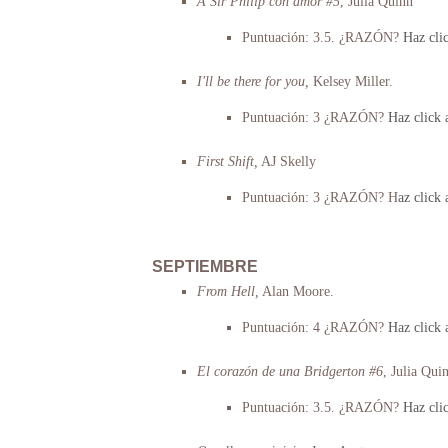
A Sir Philip con amor #5
, Julia Quinn
Puntuación: 3.5. ¿RAZÓN?
Haz clic
I'll be there for you,
Kelsey Miller.
Puntuación: 3 ¿RAZÓN?
Haz click 
First Shift,
AJ Skelly
Puntuación: 3 ¿RAZÓN? H
az click 
SEPTIEMBRE
From Hell,
Alan Moore.
Puntuación: 4 ¿RAZÓN?
Haz click a
El corazón de una Bridgerton #6
, Julia Qui
Puntuación: 3.5. ¿RAZÓN?
Haz clic