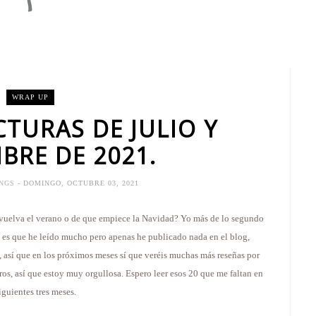
WRAP UP
CTURAS DE JULIO Y
BRE DE 2021.
INGS
- DOMINGO, OCTUBRE 03, 2021
 vuelva el verano o de que empiece la Navidad? Yo más de lo segundo
d es que he leído mucho pero apenas he publicado nada en el blog,
s, así que en los próximos meses sí que veréis muchas más reseñas por
ros, así que estoy muy orgullosa. Espero leer esos 20 que me faltan en
siguientes tres meses.