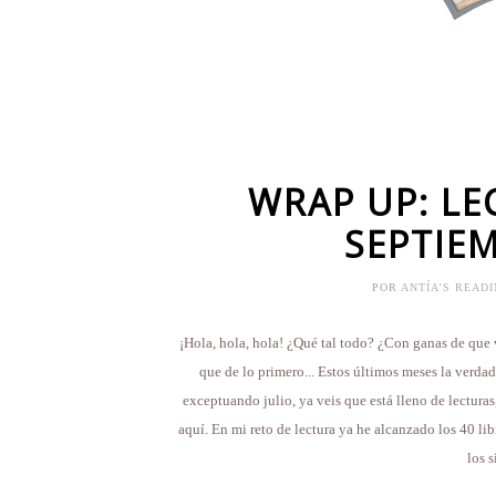
WRAP UP: LE
SEPTIEM
POR
ANTÍA'S READ
¡Hola, hola, hola! ¿Qué tal todo? ¿Con ganas de que
que de lo primero... Estos últimos meses la verda
exceptuando julio, ya veis que está lleno de lectura
aquí. En mi reto de lectura ya he alcanzado los 40 lib
los 