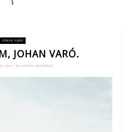
JOHAN VARÓ
M, JOHAN VARÓ.
9, 2019 / BY ANTÍA'S READINGS