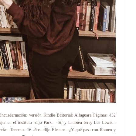
cuadernación: versión Kindle Editorial: Alfaguara Páginas: 432
er en el instituto -dijo Park. -Sí, y también Jerry Lee Lewis -
erías. Tenemos 16 años -dijo Eleanor. -¿Y qué pasa con Romeo y