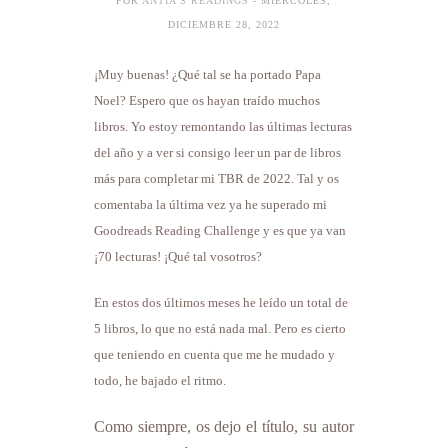
POR
ANTÍA'S READINGS
- MIÉRCOLES,
DICIEMBRE 28, 2022
¡Muy buenas! ¿Qué tal se ha portado Papa
Noel? Espero que os hayan traído muchos
libros. Yo estoy remontando las últimas lecturas
del año y a ver si consigo leer un par de libros
más para completar mi TBR de 2022. Tal y os
comentaba la última vez ya he superado mi
Goodreads Reading Challenge y es que ya van
¡70 lecturas! ¡Qué tal vosotros?
En estos dos últimos meses he leído un total de
5 libros, lo que no está nada mal. Pero es cierto
que teniendo en cuenta que me he mudado y
todo, he bajado el ritmo.
Como siempre, os dejo el título, su autor