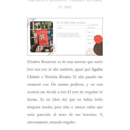
POR
ANTÍA'S READINGS
- VIERNES, OCTUBRE
27, 2023
Elísabet Benavent es de esas autoras que suelo
leer una vez al año también, igual que
Agatha
Christie
o
Victoria Álvarez
. El año pasado me
enamoró con
Un cuento perfecto
, y en esta
ocasión me decidí a leer
El arte de engañar al
karma
. Es un libro del que no había leído
ninguna reseña, pero más o menos sabía que
sería parecido al resto de sus historias. Y,
sinceramente, menudo engaño.