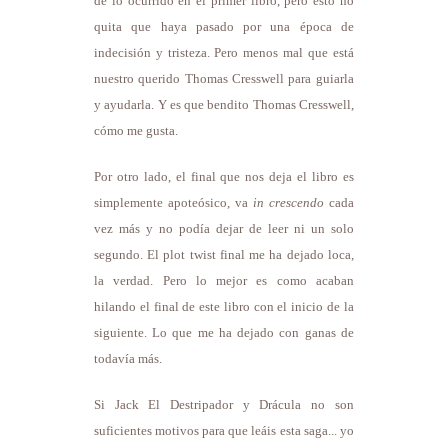
de lo ocurrido en el primer libro, pero esto no
quita que haya pasado por una época de
indecisión y tristeza. Pero menos mal que está
nuestro querido Thomas Cresswell para guiarla
y ayudarla. Y es que bendito Thomas Cresswell,
cómo me gusta.
Por otro lado, el final que nos deja el libro es
simplemente apoteósico, va
in crescendo
cada
vez más y no podía dejar de leer ni un solo
segundo. El plot twist final me ha dejado loca,
la verdad. Pero lo mejor es como acaban
hilando el final de este libro con el inicio de la
siguiente. Lo que me ha dejado con ganas de
todavía más.
Si Jack El Destripador y Drácula no son
suficientes motivos para que leáis esta saga... yo