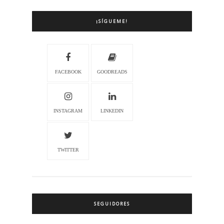
¡SÍGUEME!
FACEBOOK
GOODREADS
INSTAGRAM
LINKEDIN
TWITTER
SEGUIDORES