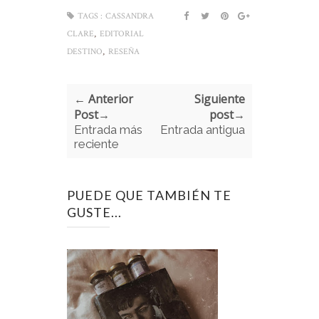
TAGS :
CASSANDRA
,
CLARE
EDITORIAL
,
DESTINO
RESEÑA
← Anterior
Siguiente
Post→
post→
Entrada más
Entrada antigua
reciente
PUEDE QUE TAMBIÉN TE
GUSTE...