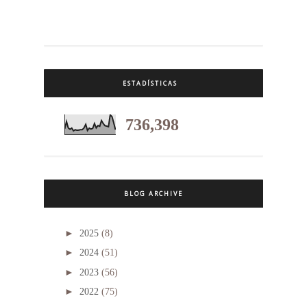
ESTADÍSTICAS
736,398
BLOG ARCHIVE
►
2025
(8)
►
2024
(51)
►
2023
(56)
►
2022
(75)