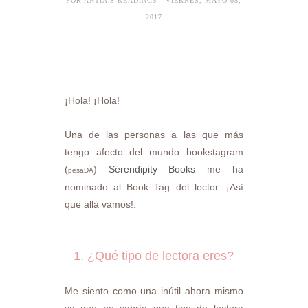
POR
ANTÍA'S READINGS
- VIERNES, MAYO 05,
2017
Hola! ¡Hola!
¡
Una de las personas a las que más
tengo afecto del mundo bookstagram
(
)
Serendipity Books
me ha
pesaDA
nominado al Book Tag del lector. ¡Así
que allá vamos!:
1. ¿Qué tipo de lectora eres?
Me siento como una inútil ahora mismo