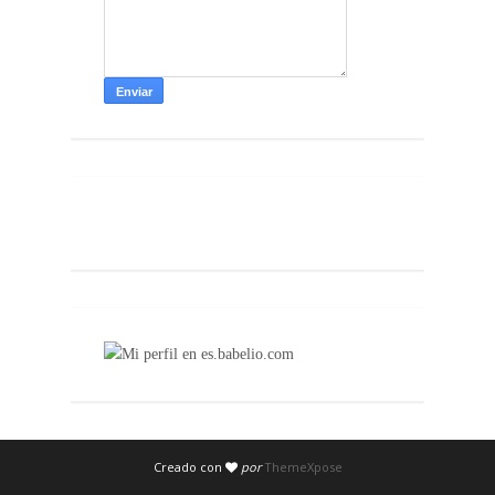
Creado con
por
ThemeXpose