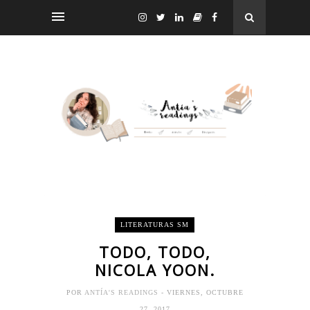
LITERATURAS SM
TODO, TODO,
NICOLA YOON.
POR
ANTÍA'S READINGS
- VIERNES, OCTUBRE
27, 2017