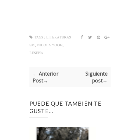
TAGS :
LITERATURAS
,
,
SM
NICOLA YOON
RESEÑA
← Anterior
Siguiente
Post→
post→
PUEDE QUE TAMBIÉN TE
GUSTE...