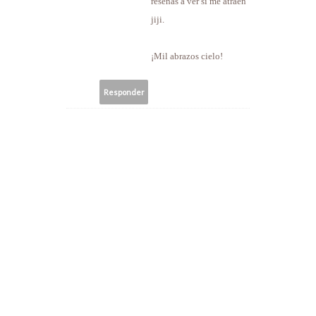
reseñas a ver si me atraen
jiji.
¡Mil abrazos cielo!
Responder